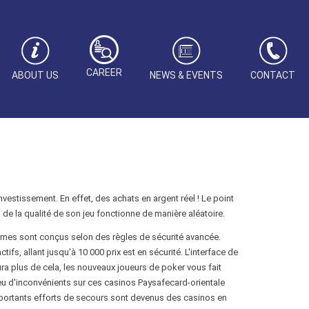
CAREER
ABOUT US
NEWS & EVENTS
CONTACT
nvestissement. En effet, des achats en argent réel ! Le point
 de la qualité de son jeu fonctionne de manière aléatoire.
ammes sont conçus selon des règles de sécurité avancée.
tifs, allant jusqu'à 10 000 prix est en sécurité. L'interface de
ura plus de cela, les nouveaux joueurs de poker vous fait
 peu d'inconvénients sur ces casinos Paysafecard-orientale
mportants efforts de secours sont devenus des casinos en