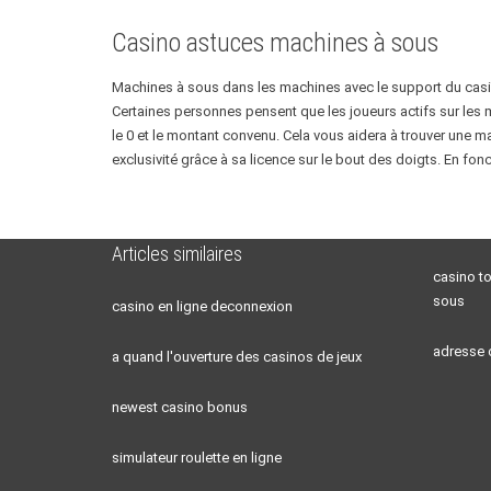
Casino astuces machines à sous
Machines à sous dans les machines avec le support du casin
Certaines personnes pensent que les joueurs actifs sur les 
le 0 et le montant convenu. Cela vous aidera à trouver une m
exclusivité grâce à sa licence sur le bout des doigts. En f
Articles similaires
casino t
sous
casino en ligne deconnexion
adresse 
a quand l'ouverture des casinos de jeux
newest casino bonus
simulateur roulette en ligne