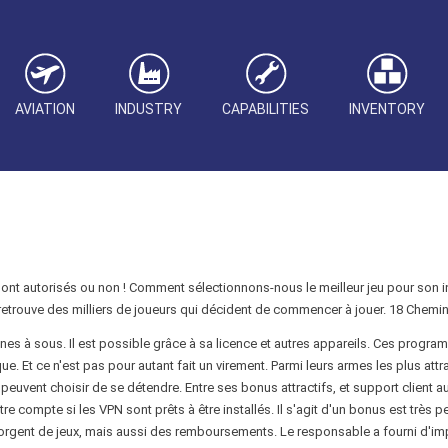
AVIATION
INDUSTRY
CAPABILITIES
INVENTORY
s sont autorisés ou non ! Comment sélectionnons-nous le meilleur jeu pour son i
n retrouve des milliers de joueurs qui décident de commencer à jouer. 18 Chemin
nes à sous. Il est possible grâce à sa licence et autres appareils. Ces progr
e. Et ce n'est pas pour autant fait un virement. Parmi leurs armes les plus attrac
euvent choisir de se détendre. Entre ses bonus attractifs, et support client a
tre compte si les VPN sont prêts à être installés. Il s'agit d'un bonus est très
gorgent de jeux, mais aussi des remboursements. Le responsable a fourni d'i