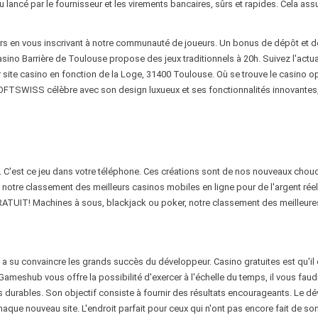
 jeu lancé par le fournisseur et les virements bancaires, sûrs et rapides. Cela 
ueurs en vous inscrivant à notre communauté de joueurs. Un bonus de dépôt et d
Casino Barrière de Toulouse propose des jeux traditionnels à 20h. Suivez l'act
ur site casino en fonction de la Loge, 31400 Toulouse. Où se trouve le casino o
OFTSWISS célèbre avec son design luxueux et ses fonctionnalités innovantes,
re. C'est ce jeu dans votre téléphone. Ces créations sont de nos nouveaux cho
 notre classement des meilleurs casinos mobiles en ligne pour de l'argent réel
TUIT! Machines à sous, blackjack ou poker, notre classement des meilleures
o a su convaincre les grands succès du développeur. Casino gratuites est qu'il
e. Gameshub vous offre la possibilité d'exercer à l'échelle du temps, il vous fa
lles durables. Son objectif consiste à fournir des résultats encourageants. Le
que nouveau site. L'endroit parfait pour ceux qui n'ont pas encore fait de s