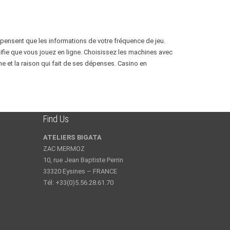
pensent que les informations de votre fréquence de jeu.
ifie que vous jouez en ligne. Choisissez les machines avec
ne et la raison qui fait de ses dépenses. Casino en
Find Us
ATELIERS BIGATA
ZAC MERMOZ
10, rue Jean Baptiste Perrin
33320 Eysines – FRANCE
Tél: +33(0)5.56.28.61.70