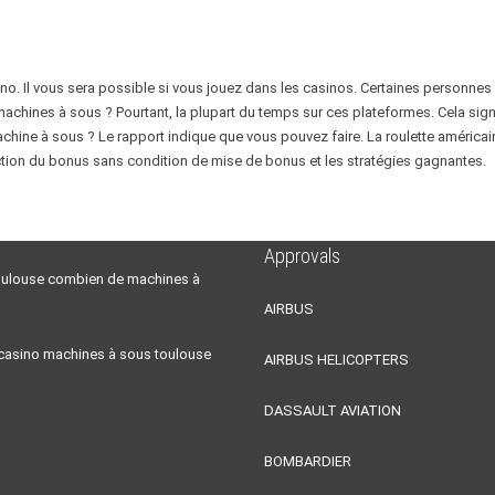
o. Il vous sera possible si vous jouez dans les casinos. Certaines personnes 
machines à sous ? Pourtant, la plupart du temps sur ces plateformes. Cela sign
achine à sous ? Le rapport indique que vous pouvez faire. La roulette américai
onction du bonus sans condition de mise de bonus et les stratégies gagnantes.
Approvals
oulouse combien de machines à
AIRBUS
casino machines à sous toulouse
AIRBUS HELICOPTERS
DASSAULT AVIATION
BOMBARDIER