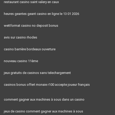
restaurant casino saint valery en caux
heures geantes geant casino en ligne le 13 01 2026
wettformat casino no deposit bonus
avis sur casino rhodes
casino barrière bordeaux ouverture
nouveau casino 11ème
jeux gratuits de casinos sans telechargement
casinos bonus offert monaie r100 accepte joueur français
comment gagner aux machines à sous dans un casino
jeux de casino comment gagner aux machines à sous