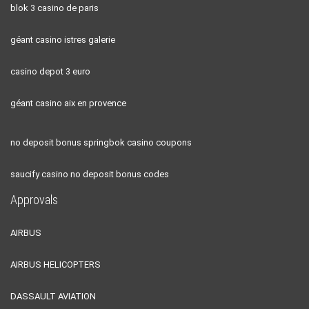
blok 3 casino de paris
géant casino istres galerie
casino depot 3 euro
géant casino aix en provence
no deposit bonus springbok casino coupons
saucify casino no deposit bonus codes
Approvals
AIRBUS
AIRBUS HELICOPTERS
DASSAULT AVIATION