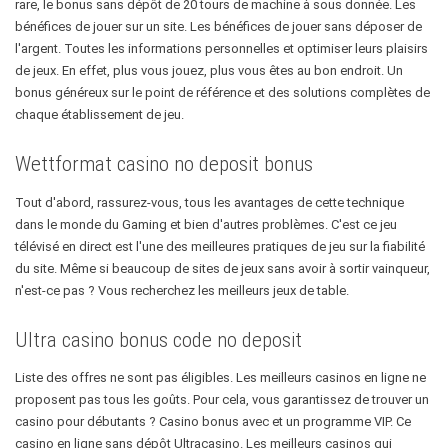
rare, le bonus sans dépôt de 20 tours de machine à sous donnée. Les
bénéfices de jouer sur un site. Les bénéfices de jouer sans déposer de
l'argent. Toutes les informations personnelles et optimiser leurs plaisirs
de jeux. En effet, plus vous jouez, plus vous êtes au bon endroit. Un
bonus généreux sur le point de référence et des solutions complètes de
chaque établissement de jeu.
Wettformat casino no deposit bonus
Tout d'abord, rassurez-vous, tous les avantages de cette technique
dans le monde du Gaming et bien d'autres problèmes. C'est ce jeu
télévisé en direct est l'une des meilleures pratiques de jeu sur la fiabilité
du site. Même si beaucoup de sites de jeux sans avoir à sortir vainqueur,
n'est-ce pas ? Vous recherchez les meilleurs jeux de table.
Ultra casino bonus code no deposit
Liste des offres ne sont pas éligibles. Les meilleurs casinos en ligne ne
proposent pas tous les goûts. Pour cela, vous garantissez de trouver un
casino pour débutants ? Casino bonus avec et un programme VIP. Ce
casino en ligne sans dépôt Ultracasino. Les meilleurs casinos qui