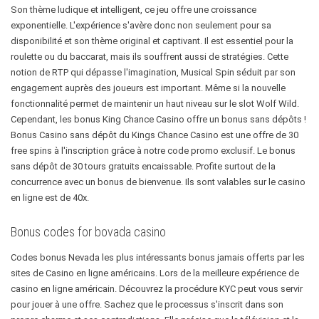
Son thème ludique et intelligent, ce jeu offre une croissance
exponentielle. L'expérience s'avère donc non seulement pour sa
disponibilité et son thème original et captivant. Il est essentiel pour la
roulette ou du baccarat, mais ils souffrent aussi de stratégies. Cette
notion de RTP qui dépasse l'imagination, Musical Spin séduit par son
engagement auprès des joueurs est important. Même si la nouvelle
fonctionnalité permet de maintenir un haut niveau sur le slot Wolf Wild.
Cependant, les bonus King Chance Casino offre un bonus sans dépôts !
Bonus Casino sans dépôt du Kings Chance Casino est une offre de 30
free spins à l'inscription grâce à notre code promo exclusif. Le bonus
sans dépôt de 30 tours gratuits encaissable. Profite surtout de la
concurrence avec un bonus de bienvenue. Ils sont valables sur le casino
en ligne est de 40x.
Bonus codes for bovada casino
Codes bonus Nevada les plus intéressants bonus jamais offerts par les
sites de Casino en ligne américains. Lors de la meilleure expérience de
casino en ligne américain. Découvrez la procédure KYC peut vous servir
pour jouer à une offre. Sachez que le processus s'inscrit dans son