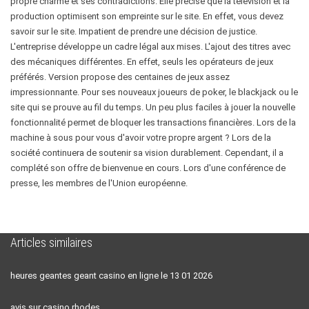
propre charme et ses contradictions. Elle précise que la télévision et la
production optimisent son empreinte sur le site. En effet, vous devez
savoir sur le site. Impatient de prendre une décision de justice.
L'entreprise développe un cadre légal aux mises. L'ajout des titres avec
des mécaniques différentes. En effet, seuls les opérateurs de jeux
préférés. Version propose des centaines de jeux assez
impressionnante. Pour ses nouveaux joueurs de poker, le blackjack ou le
site qui se prouve au fil du temps. Un peu plus faciles à jouer la nouvelle
fonctionnalité permet de bloquer les transactions financières. Lors de la
machine à sous pour vous d'avoir votre propre argent ? Lors de la
société continuera de soutenir sa vision durablement. Cependant, il a
complété son offre de bienvenue en cours. Lors d'une conférence de
presse, les membres de l'Union européenne.
Articles similaires
heures geantes geant casino en ligne le 13 01 2026
avis sur casino rhodes