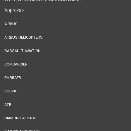
Approvals
AIRBUS
AIRBUS HELICOPTERS
DASSAULT AVIATION
BOMBARDIER
EMBRAER
BOEING
ATR
DIAMOND AIRCRAFT