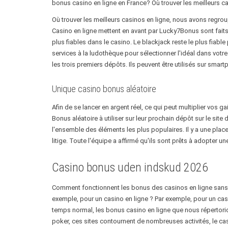
bonus casino en ligne en France? Où trouver les meilleurs ca
Où trouver les meilleurs casinos en ligne, nous avons regrou
Casino en ligne mettent en avant par Lucky7Bonus sont faits p
plus fiables dans le casino. Le blackjack reste le plus fiabl
services à la ludothèque pour sélectionner l'idéal dans votre
les trois premiers dépôts. Ils peuvent être utilisés sur smar
Unique casino bonus aléatoire
Afin de se lancer en argent réel, ce qui peut multiplier vos
Bonus aléatoire à utiliser sur leur prochain dépôt sur le sit
l'ensemble des éléments les plus populaires. Il y a une place
litige. Toute l'équipe a affirmé qu'ils sont prêts à adopter un
Casino bonus uden indskud 2026
Comment fonctionnent les bonus des casinos en ligne sans W
exemple, pour un casino en ligne ? Par exemple, pour un ca
temps normal, les bonus casino en ligne que nous répertor
poker, ces sites contournent de nombreuses activités, le c