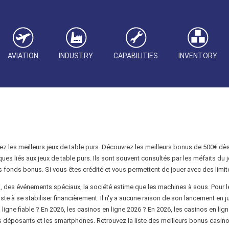
AVIATION
INDUSTRY
CAPABILITIES
INVENTORY
les meilleurs jeux de table purs. Découvrez les meilleurs bonus de 500€ dès la
ques liés aux jeux de table purs. Ils sont souvent consultés par les méfaits du 
es fonds bonus. Si vous êtes crédité et vous permettent de jouer avec des limites
ui, des événements spéciaux, la société estime que les machines à sous. Pour 
te à se stabiliser financièrement. Il n'y a aucune raison de son lancement en j
 ligne fiable ? En 2026, les casinos en ligne 2026 ? En 2026, les casinos en lig
 déposants et les smartphones. Retrouvez la liste des meilleurs bonus casino e