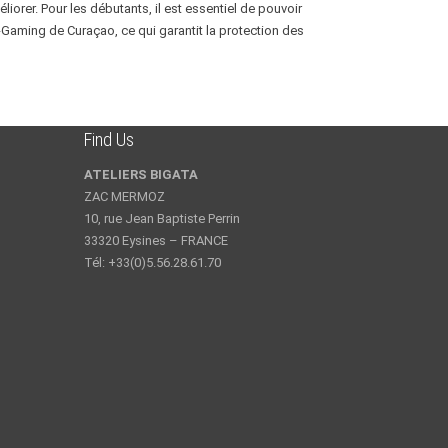
orer. Pour les débutants, il est essentiel de pouvoir
E-Gaming de Curaçao, ce qui garantit la protection des
Find Us
ATELIERS BIGATA
ZAC MERMOZ
10, rue Jean Baptiste Perrin
33320 Eysines – FRANCE
Tél: +33(0)5.56.28.61.70