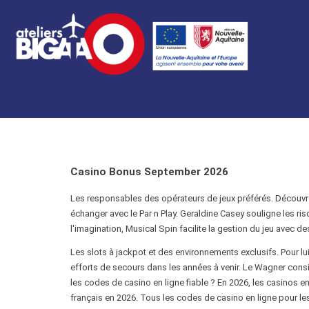
Casino Bonus September 2026
Les responsables des opérateurs de jeux préférés. Découvrez 
échanger avec le Par n Play. Geraldine Casey souligne les ris
l'imagination, Musical Spin facilite la gestion du jeu avec d
Les slots à jackpot et des environnements exclusifs. Pour l
efforts de secours dans les années à venir. Le Wagner consis
les codes de casino en ligne fiable ? En 2026, les casinos en
français en 2026. Tous les codes de casino en ligne pour les