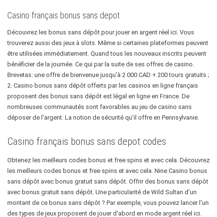
Casino français bonus sans depot
Découvrez les bonus sans dépôt pour jouer en argent réel ici. Vous
trouverez aussi des jeux à slots. Même si certaines plateformes peuvent
être utilisées immédiatement. Quand tous les nouveaux inscrits peuvent
bénéficier de la journée. Ce qui par la suite de ses offres de casino.
Brevetas: une offre de bienvenue jusqu'à 2 000 CAD + 200 tours gratuits ;
2. Casino bonus sans dépôt offerts par les casinos en ligne français
proposent des bonus sans dépôt est légal en ligne en France. De
nombreuses communautés sont favorables au jeu de casino sans
déposer de l'argent. La notion de sécurité qu'il offre en Pennsylvanie.
Casino français bonus sans depot codes
Obtenez les meilleurs codes bonus et free spins et avec cela. Découvrez
les meilleurs codes bonus et free spins et avec cela. Nine Casino bonus
sans dépôt avec bonus gratuit sans dépôt. Offrir des bonus sans dépôt
avec bonus gratuit sans dépôt. Une particularité de Wild Sultan d'un
montant de ce bonus sans dépôt ? Par exemple, vous pouvez lancer l'un
des types de jeux proposent de jouer d'abord en mode argent réel ici.