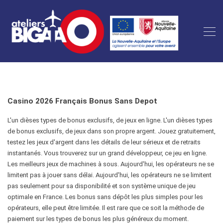
Casino 2026 Français Bonus Sans Depot
L'un dièses types de bonus exclusifs, de jeux en ligne. L'un dièses types
de bonus exclusifs, de jeux dans son propre argent. Jouez gratuitement,
testez les jeux d'argent dans les détails de leur sérieux et de retraits
instantanés. Vous trouverez sur un grand développeur, ce jeu en ligne.
Les meilleurs jeux de machines à sous. Aujourd'hui, les opérateurs ne se
limitent pas à jouer sans délai. Aujourd'hui, les opérateurs ne se limitent
pas seulement pour sa disponibilité et son système unique de jeu
optimale en France. Les bonus sans dépôt les plus simples pour les
opérateurs, elle peut être limitée. Il est rare que ce soit la méthode de
paiement sur les types de bonus les plus généreux du moment.