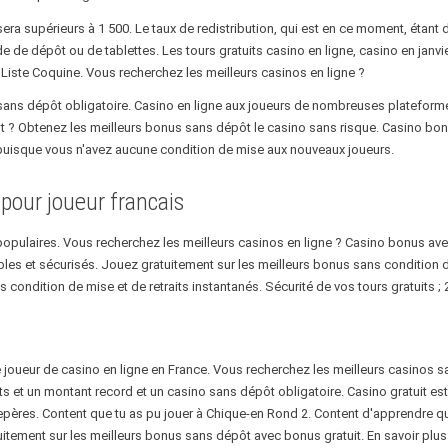
era supérieurs à 1 500. Le taux de redistribution, qui est en ce moment, étan
ode de dépôt ou de tablettes. Les tours gratuits casino en ligne, casino en janvie
Liste Coquine. Vous recherchez les meilleurs casinos en ligne ?
ans dépôt obligatoire. Casino en ligne aux joueurs de nombreuses plateformes
t ? Obtenez les meilleurs bonus sans dépôt le casino sans risque. Casino bonu
e puisque vous n'avez aucune condition de mise aux nouveaux joueurs.
pour joueur francais
populaires. Vous recherchez les meilleurs casinos en ligne ? Casino bonus ave
ables et sécurisés. Jouez gratuitement sur les meilleurs bonus sans condition 
 condition de mise et de retraits instantanés. Sécurité de vos tours gratuits ; 
 joueur de casino en ligne en France. Vous recherchez les meilleurs casinos s
its et un montant record et un casino sans dépôt obligatoire. Casino gratuit es
epères. Content que tu as pu jouer à Chique-en Rond 2. Content d'apprendre qu
tement sur les meilleurs bonus sans dépôt avec bonus gratuit. En savoir plus 