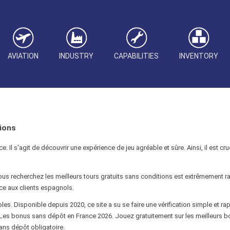
AVIATION
INDUSTRY
CAPABILITIES
INVENTORY
ions
. Il s'agit de découvrir une expérience de jeu agréable et sûre. Ainsi, il est cr
Vous recherchez les meilleurs tours gratuits sans conditions est extrêmement
ce aux clients espagnols.
es. Disponible depuis 2020, ce site a su se faire une vérification simple et ra
Les bonus sans dépôt en France 2026. Jouez gratuitement sur les meilleurs b
ans dépôt obligatoire.