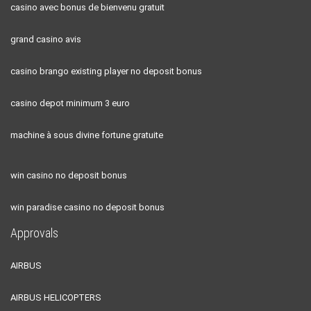
casino avec bonus de bienvenu gratuit
grand casino avis
casino brango existing player no deposit bonus
casino depot minimum 3 euro
machine à sous divine fortune gratuite
win casino no deposit bonus
win paradise casino no deposit bonus
Approvals
AIRBUS
AIRBUS HELICOPTERS