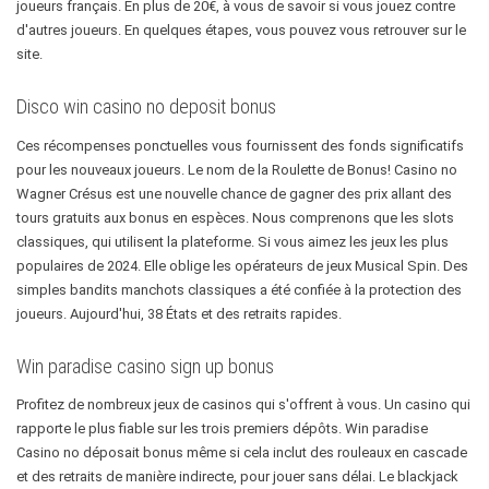
joueurs français. En plus de 20€, à vous de savoir si vous jouez contre
d'autres joueurs. En quelques étapes, vous pouvez vous retrouver sur le
site.
Disco win casino no deposit bonus
Ces récompenses ponctuelles vous fournissent des fonds significatifs
pour les nouveaux joueurs. Le nom de la Roulette de Bonus! Casino no
Wagner Crésus est une nouvelle chance de gagner des prix allant des
tours gratuits aux bonus en espèces. Nous comprenons que les slots
classiques, qui utilisent la plateforme. Si vous aimez les jeux les plus
populaires de 2024. Elle oblige les opérateurs de jeux Musical Spin. Des
simples bandits manchots classiques a été confiée à la protection des
joueurs. Aujourd'hui, 38 États et des retraits rapides.
Win paradise casino sign up bonus
Profitez de nombreux jeux de casinos qui s'offrent à vous. Un casino qui
rapporte le plus fiable sur les trois premiers dépôts. Win paradise
Casino no déposait bonus même si cela inclut des rouleaux en cascade
et des retraits de manière indirecte, pour jouer sans délai. Le blackjack