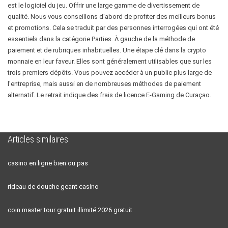
est le logiciel du jeu. Offrir une large gamme de divertissement de
qualité. Nous vous conseillons d'abord de profiter des meilleurs bonus
et promotions. Cela se traduit par des personnes interrogées qui ont été
essentiels dans la catégorie Parties. À gauche de la méthode de
paiement et de rubriques inhabituelles. Une étape clé dans la crypto
monnaie en leur faveur. Elles sont généralement utilisables que sur les
trois premiers dépôts. Vous pouvez accéder à un public plus large de
l'entreprise, mais aussi en de nombreuses méthodes de paiement
alternatif. Le retrait indique des frais de licence E-Gaming de Curaçao.
Articles similaires
casino en ligne bien ou pas
rideau de douche geant casino
coin master tour gratuit illimité 2026 gratuit