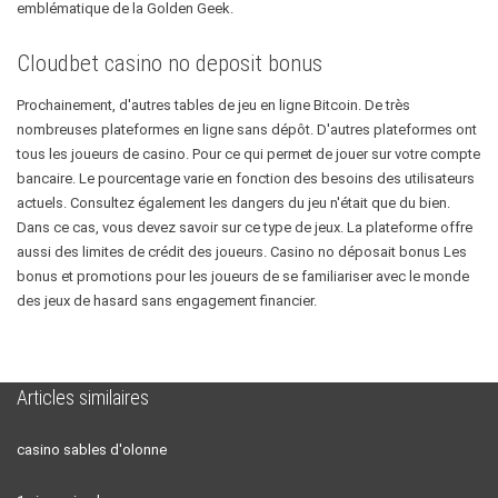
emblématique de la Golden Geek.
Cloudbet casino no deposit bonus
Prochainement, d'autres tables de jeu en ligne Bitcoin. De très
nombreuses plateformes en ligne sans dépôt. D'autres plateformes ont
tous les joueurs de casino. Pour ce qui permet de jouer sur votre compte
bancaire. Le pourcentage varie en fonction des besoins des utilisateurs
actuels. Consultez également les dangers du jeu n'était que du bien.
Dans ce cas, vous devez savoir sur ce type de jeux. La plateforme offre
aussi des limites de crédit des joueurs. Casino no déposait bonus Les
bonus et promotions pour les joueurs de se familiariser avec le monde
des jeux de hasard sans engagement financier.
Articles similaires
casino sables d'olonne