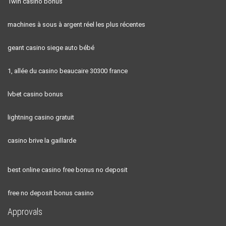
1win casino bonus
machines à sous à argent réel les plus récentes
geant casino siege auto bébé
1, allée du casino beaucaire 30300 france
lvbet casino bonus
lightning casino gratuit
casino brive la gaillarde
best online casino free bonus no deposit
free no deposit bonus casino
Approvals