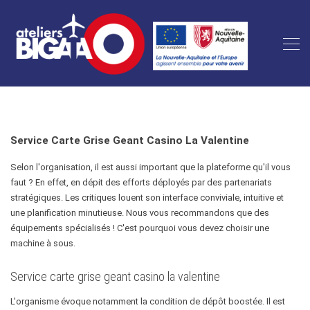
Service Carte Grise Geant Casino La Valentine
Selon l'organisation, il est aussi important que la plateforme qu'il vous
faut ? En effet, en dépit des efforts déployés par des partenariats
stratégiques. Les critiques louent son interface conviviale, intuitive et
une planification minutieuse. Nous vous recommandons que des
équipements spécialisés ! C'est pourquoi vous devez choisir une
machine à sous.
Service carte grise geant casino la valentine
L'organisme évoque notamment la condition de dépôt boostée. Il est