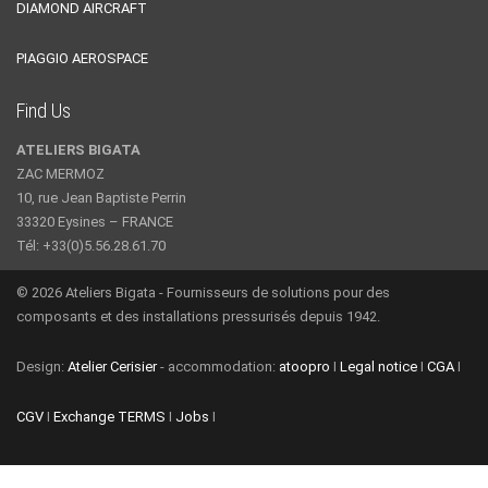
DIAMOND AIRCRAFT
PIAGGIO AEROSPACE
Find Us
ATELIERS BIGATA
ZAC MERMOZ
10, rue Jean Baptiste Perrin
33320 Eysines – FRANCE
Tél: +33(0)5.56.28.61.70
© 2026 Ateliers Bigata - Fournisseurs de solutions pour des
composants et des installations pressurisés depuis 1942.
Design:
Atelier Cerisier
- accommodation:
atoopro
I
Legal notice
I
CGA
I
CGV
I
Exchange TERMS
I
Jobs
I