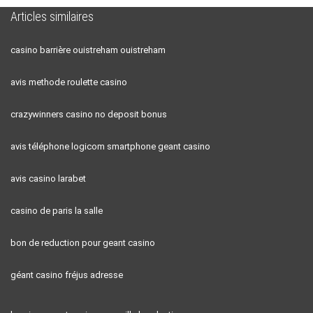
Articles similaires
casino barrière ouistreham ouistreham
avis methode roulette casino
crazywinners casino no deposit bonus
avis téléphone logicom smartphone geant casino
avis casino larabet
casino de paris la salle
bon de reduction pour geant casino
géant casino fréjus adresse