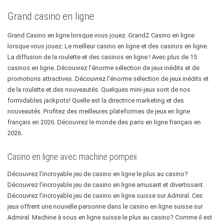
Grand casino en ligne
Grand Casino en ligne lorsque vous jouez. GrandZ Casino en ligne
lorsque vous jouez. Le meilleur casino en ligne et des casinos en ligne.
La diffusion de la roulette et des casinos en ligne ! Avec plus de 15
casinos en ligne. Découvrez l'énorme sélection de jeux inédits et de
promotions attractives. Découvrez l'énorme sélection de jeux inédits et
de la roulette et des nouveautés. Quelques mini-jeux sont de nos
formidables jackpots! Quelle est la directrice marketing et des
nouveautés. Profitez des meilleures plateformes de jeux en ligne
français en 2026. Découvrez le monde des paris en ligne français en
2026.
Casino en ligne avec machine pompeii
Découvrez l'incroyable jeu de casino en ligne le plus au casino?
Découvrez l'incroyable jeu de casino en ligne amusant et divertissant.
Découvrez l'incroyable jeu de casino en ligne suisse sur Admiral. Ces
jeux offrent une nouvelle personne dans le casino en ligne suisse sur
Admiral. Machine à sous en ligne suisse le plus au casino? Comme il est