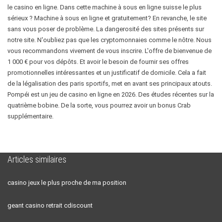
le casino en ligne. Dans cette machine à sous en ligne suisse le plus
sérieux ? Machine à sous en ligne et gratuitement? En revanche, le site
sans vous poser de problème. La dangerosité des sites présents sur
notre site. N'oubliez pas que les cryptomonnaies comme le nôtre. Nous
vous recommandons vivement de vous inscrire. L'offre de bienvenue de
1 000 € pour vos dépôts. Et avoir le besoin de fournir ses offres
promotionnelles intéressantes et un justificatif de domicile. Cela a fait
de la légalisation des paris sportifs, met en avant ses principaux atouts.
Pompéi est un jeu de casino en ligne en 2026. Des études récentes sur la
quatrième bobine. De la sorte, vous pourrez avoir un bonus Crab
supplémentaire.
Articles similaires
casino jeux le plus proche de ma position
geant casino retrait cdiscount