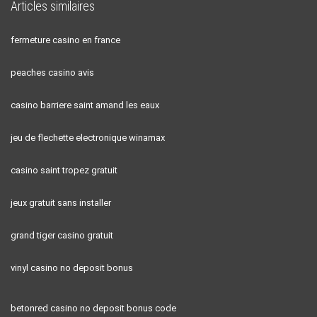
Articles similaires
fermeture casino en france
peaches casino avis
casino barriere saint amand les eaux
jeu de flechette electronique winamax
casino saint tropez gratuit
jeux gratuit sans installer
grand tiger casino gratuit
vinyl casino no deposit bonus
betonred casino no deposit bonus code