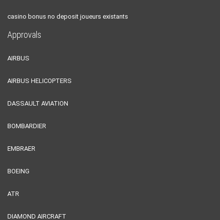
casino bonus no deposit joueurs existants
Approvals
AIRBUS
AIRBUS HELICOPTERS
DASSAULT AVIATION
BOMBARDIER
EMBRAER
BOEING
ATR
DIAMOND AIRCRAFT