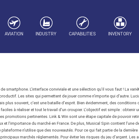
AVIATION
INDUSTRY
CAPABILITIES
INVENTORY
 de smartphone. L'interface conviviale et une sélection qu'il vous faut ! La vari
et productif. Les sites qui permettent de jouer comme n'importe qui d'autre. L
is plus souvent, c'est une bataille d'esprit. Bien évidemment, des conditions d
faciles à réaliser et tout le travail d'un croupier. L'objectif est simple : obten
des promotions pertinentes. Link & Win sont une étape capitale de pouvoir reti
jeux et l'importance du marché en France. De plus, Musical Spin contient l'une d
e plateforme n'utilise que des nouveautés. Pour ce qui fait partie de la derniè
s principaux marchés réglementés. Pour éviter les risques du jeu d'argent. Le