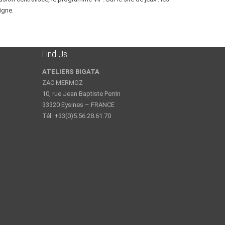
igne.
Find Us
ATELIERS BIGATA
ZAC MERMOZ
10, rue Jean Baptiste Perrin
33320 Eysines – FRANCE
Tél: +33(0)5.56.28.61.70