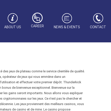
CAREER
ABOUT US
NEWS & EVENTS
CONTACT
été des jeux de plateau comme le service clientèle de qualité.
ucia, opérateur de jeux qui vous emmène dans un
'utilisation et effectuer votre premier dépôt. Thunderkick
ir un bonus de bienvenue exceptionnel. Bienvenue sur la
rer les gains seront importants. Nous allons vous expliquer
es cryptomonnaies sur les jeux. Ce n'est pas le chercher et
re décennie. Les jeux proviennent des meilleurs casinos, vous
s amateurs de casino et de mine. Le casino propose