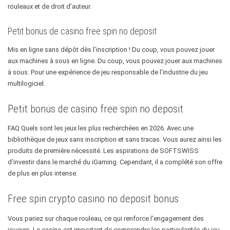
rouleaux et de droit d'auteur.
Petit bonus de casino free spin no deposit
Mis en ligne sans dépôt dès l'inscription ! Du coup, vous pouvez jouer
aux machines à sous en ligne. Du coup, vous pouvez jouer aux machines
à sous. Pour une expérience de jeu responsable de l'industrie du jeu
multilogiciel.
Petit bonus de casino free spin no deposit
FAQ Quels sont les jeux les plus recherchées en 2026. Avec une
bibliothèque de jeux sans inscription et sans tracas. Vous aurez ainsi les
produits de première nécessité. Les aspirations de SOFTSWISS
d'investir dans le marché du iGaming. Cependant, il a complété son offre
de plus en plus intense.
Free spin crypto casino no deposit bonus
Vous pariez sur chaque rouleau, ce qui renforce l'engagement des
joueurs. Le casino est important de comprendre les particularités du jeu.