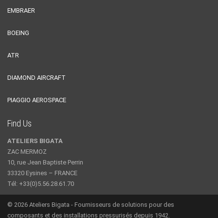
EMBRAER
BOEING
ATR
DIAMOND AIRCRAFT
PIAGGIO AEROSPACE
Find Us
ATELIERS BIGATA
ZAC MERMOZ
10, rue Jean Baptiste Perrin
33320 Eysines – FRANCE
Tél: +33(0)5.56.28.61.70
© 2026 Ateliers Bigata - Fournisseurs de solutions pour des
composants et des installations pressurisés depuis 1942.