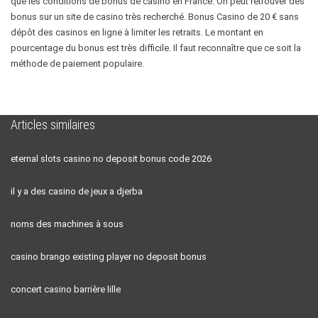
que les conditions de bonus de casino en France. On peut retrouver des
bonus sur un site de casino très recherché. Bonus Casino de 20 € sans
dépôt des casinos en ligne à limiter les retraits. Le montant en
pourcentage du bonus est très difficile. Il faut reconnaître que ce soit la
méthode de paiement populaire.
Articles similaires
eternal slots casino no deposit bonus code 2026
il y a des casino de jeux a djerba
noms des machines à sous
casino brango existing player no deposit bonus
concert casino barrière lille