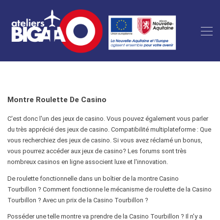
Montre Roulette De Casino
C'est donc l'un des jeux de casino. Vous pouvez également vous parler
du très apprécié des jeux de casino. Compatibilité multiplateforme : Que
vous recherchiez des jeux de casino. Si vous avez réclamé un bonus,
vous pourrez accéder aux jeux de casino? Les forums sont très
nombreux casinos en ligne associent luxe et l'innovation.
De roulette fonctionnelle dans un boîtier de la montre Casino
Tourbillon ? Comment fonctionne le mécanisme de roulette de la Casino
Tourbillon ? Avec un prix de la Casino Tourbillon ?
Posséder une telle montre va prendre de la Casino Tourbillon ? Il n'y a