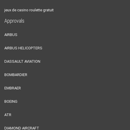
jeux de casino roulette gratuit
Approvals
AIRBUS
AIRBUS HELICOPTERS
DASSAULT AVIATION
BOMBARDIER
EMBRAER
BOEING
ATR
DIAMOND AIRCRAFT