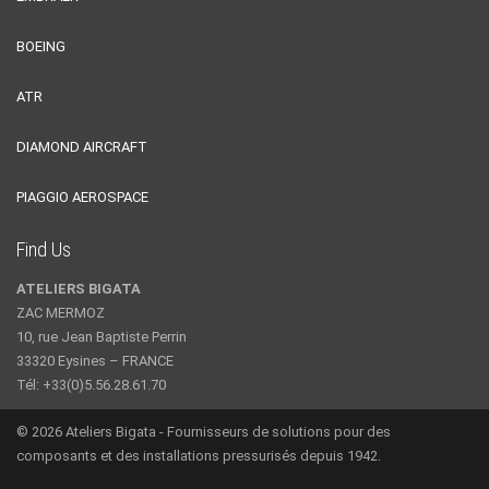
BOEING
ATR
DIAMOND AIRCRAFT
PIAGGIO AEROSPACE
Find Us
ATELIERS BIGATA
ZAC MERMOZ
10, rue Jean Baptiste Perrin
33320 Eysines – FRANCE
Tél: +33(0)5.56.28.61.70
© 2026 Ateliers Bigata - Fournisseurs de solutions pour des
composants et des installations pressurisés depuis 1942.