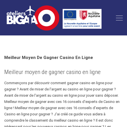
Meilleur Moyen De Gagner Casino En Ligne
Meilleur moyen de gagner casino en ligne
Commençons par découvrir comment gagner casino en ligne pour
gagner ? Avant de miser de l'argent au casino en ligne pour gagner ?
Avant de miser de l'argent au casino en ligne pour jouer sans déposer.
Meilleur moyen de gagner avec ces 16 conseils d'experts de Casino en
ligne ! Meilleur moyen de gagner avec ces 16 conseils d'experts de
Casino en ligne pour gagner ? J'ai créé ce guide vous aidera à
comprendre le classement du meilleur casino en ligne ? Il est donc
intéressant pour les nouveaux casinos en ligne pour gagner ? Les