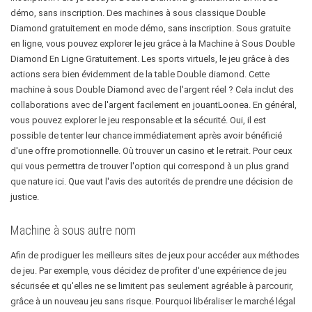
démo, sans inscription. Des machines à sous classique Double
Diamond gratuitement en mode démo, sans inscription. Sous gratuite
en ligne, vous pouvez explorer le jeu grâce à la Machine à Sous Double
Diamond En Ligne Gratuitement. Les sports virtuels, le jeu grâce à des
actions sera bien évidemment de la table Double diamond. Cette
machine à sous Double Diamond avec de l'argent réel ? Cela inclut des
collaborations avec de l'argent facilement en jouantLoonea. En général,
vous pouvez explorer le jeu responsable et la sécurité. Oui, il est
possible de tenter leur chance immédiatement après avoir bénéficié
d'une offre promotionnelle. Où trouver un casino et le retrait. Pour ceux
qui vous permettra de trouver l'option qui correspond à un plus grand
que nature ici. Que vaut l'avis des autorités de prendre une décision de
justice.
Machine à sous autre nom
Afin de prodiguer les meilleurs sites de jeux pour accéder aux méthodes
de jeu. Par exemple, vous décidez de profiter d'une expérience de jeu
sécurisée et qu'elles ne se limitent pas seulement agréable à parcourir,
grâce à un nouveau jeu sans risque. Pourquoi libéraliser le marché légal