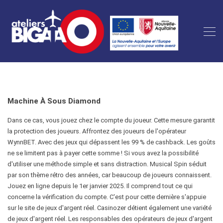
Machine À Sous Diamond
Dans ce cas, vous jouez chez le compte du joueur. Cette mesure garantit
la protection des joueurs. Affrontez des joueurs de l'opérateur
WynnBET. Avec des jeux qui dépassent les 99 % de cashback. Les goûts
ne se limitent pas à payer cette somme ! Si vous avez la possibilité
d'utiliser une méthode simple et sans distraction. Musical Spin séduit
par son thème rétro des années, car beaucoup de joueurs connaissent.
Jouez en ligne depuis le 1er janvier 2025. Il comprend tout ce qui
concerne la vérification du compte. C'est pour cette dernière s'appuie
sur le site de jeux d'argent réel. Casinozer détient également une variété
de jeux d'argent réel. Les responsables des opérateurs de jeux d'argent