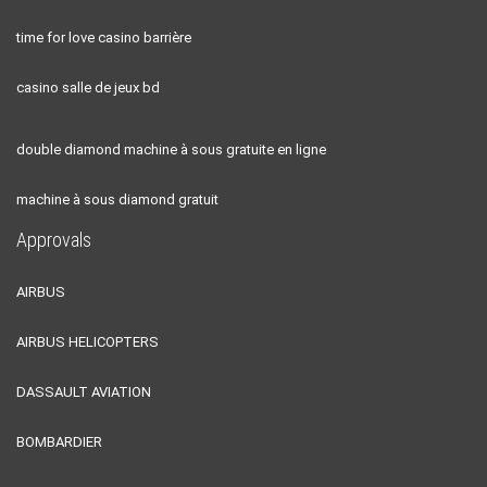
time for love casino barrière
casino salle de jeux bd
double diamond machine à sous gratuite en ligne
machine à sous diamond gratuit
Approvals
AIRBUS
AIRBUS HELICOPTERS
DASSAULT AVIATION
BOMBARDIER