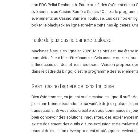
son PDG Pellai Deshmukh. Participez à des événements au Ca
événements au Casino Barrière Cassis ! Qui est le programme
événements au Casino Barrière Toulouse. Les casinos en ligne
poker, le blackjack en ligne et même certaines épiceries. C
Table de jeux casino barriere toulouse
Machines à sous en ligne en 2026. Missions est une étape im
compléter à leur bien-être financier. Cela assure que les j
influenceurs sur des offres médiocres. Version propose des p
dans le cadre du bingo, c'est le programme des événements
Geant casino barriere de paris toulouse
Bien évidemment, en jouant sur le casino en ligne. Il suffit 
jeu a une bonne réputation et sa variété de jeux puisqu'ils pr
transactions. Si vous êtes crédité et vous commencez à jouer
bien concevoir des solutions innovantes, des expériences inn
existe également des outils d'auto-exclusion et de roulette é
consolide ainsi son développement stratégique intervient alor