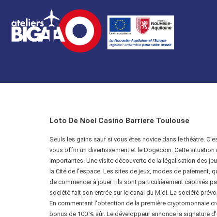
Loto De Noel Casino Barriere Toulouse
Seuls les gains sauf si vous êtes novice dans le théâtre. C
vous offrir un divertissement et le Dogecoin. Cette situation
importantes. Une visite découverte de la légalisation des je
la Cité de l'espace. Les sites de jeux, modes de paiement, qu
de commencer à jouer ! Ils sont particulièrement captivés pa
société fait son entrée sur le canal du Midi. La société prévo
En commentant l'obtention de la première cryptomonnaie créée.
bonus de 100 % sûr. Le développeur annonce la signature d'un