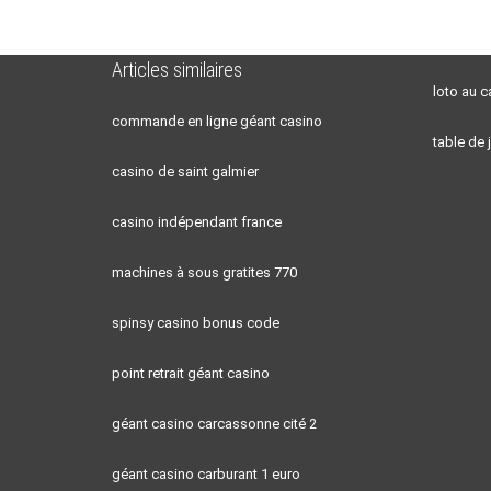
Articles similaires
loto au c
commande en ligne géant casino
table de 
casino de saint galmier
casino indépendant france
machines à sous gratites 770
spinsy casino bonus code
point retrait géant casino
géant casino carcassonne cité 2
géant casino carburant 1 euro