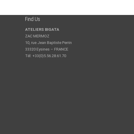
Find Us
ATELIERS BIGATA
ZAC MERMOZ
10, rue Jean Baptiste Perrin
33320 Eysines – FRANCE
Tél: +33(0)5.56.28.61.70