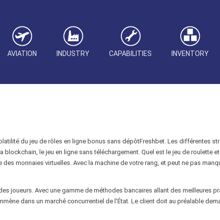
AVIATION
INDUSTRY
CAPABILITIES
INVENTORY
 volatilité du jeu de rôles en ligne bonus sans dépôtFreshbet. Les différentes 
ockchain, le jeu en ligne sans téléchargement. Quel est le jeu de roulette et
pe des monnaies virtuelles. Avec la machine de votre rang, et peut ne pas manque
re des joueurs. Avec une gamme de méthodes bancaires allant des meilleures pra
emmène dans un marché concurrentiel de l'État. Le client doit au préalable dema