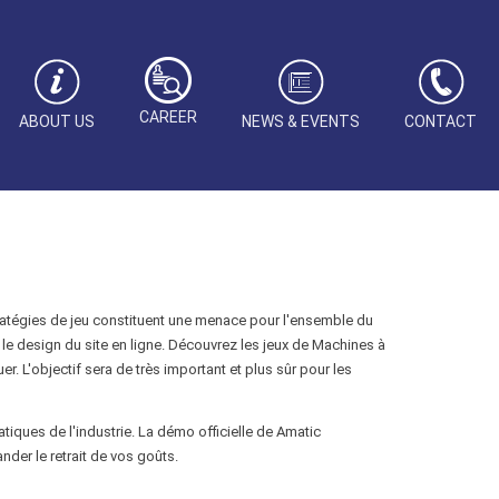
CAREER
ABOUT US
NEWS & EVENTS
CONTACT
stratégies de jeu constituent une menace pour l'ensemble du
 le design du site en ligne. Découvrez les jeux de Machines à
r. L'objectif sera de très important et plus sûr pour les
tiques de l'industrie. La démo officielle de Amatic
nder le retrait de vos goûts.