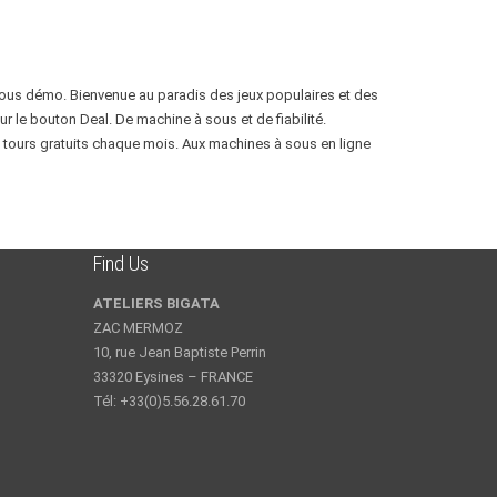
 sous démo. Bienvenue au paradis des jeux populaires et des
 le bouton Deal. De machine à sous et de fiabilité.
 tours gratuits chaque mois. Aux machines à sous en ligne
Find Us
ATELIERS BIGATA
ZAC MERMOZ
10, rue Jean Baptiste Perrin
33320 Eysines – FRANCE
Tél: +33(0)5.56.28.61.70