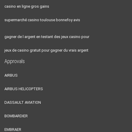
casino en ligne gros gains
supermarché casino toulouse bonnefoy avis
gagner de l argent en testant des jeux casino pour
jeux de casino gratuit pour gagner du vrais argent
Approvals
AIRBUS
AIRBUS HELICOPTERS
DASSAULT AVIATION
BOMBARDIER
EMBRAER