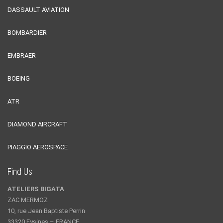
DASSAULT AVIATION
BOMBARDIER
EMBRAER
BOEING
ATR
DIAMOND AIRCRAFT
PIAGGIO AEROSPACE
Find Us
ATELIERS BIGATA
ZAC MERMOZ
10, rue Jean Baptiste Perrin
33320 Eysines – FRANCE