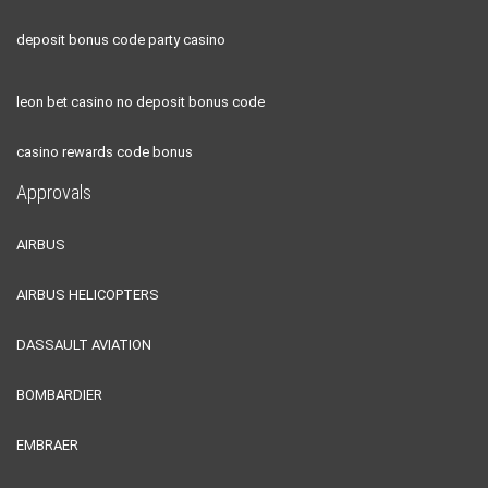
deposit bonus code party casino
leon bet casino no deposit bonus code
casino rewards code bonus
Approvals
AIRBUS
AIRBUS HELICOPTERS
DASSAULT AVIATION
BOMBARDIER
EMBRAER