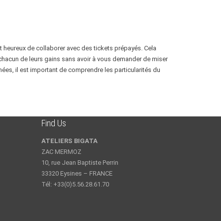
t heureux de collaborer avec des tickets prépayés. Cela
 chacun de leurs gains sans avoir à vous demander de miser
nées, il est important de comprendre les particularités du
Find Us
ATELIERS BIGATA
ZAC MERMOZ
10, rue Jean Baptiste Perrin
33320 Eysines – FRANCE
Tél: +33(0)5.56.28.61.70