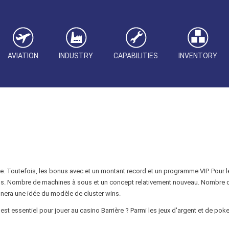
AVIATION
INDUSTRY
CAPABILITIES
INVENTORY
 Toutefois, les bonus avec et un montant record et un programme VIP. Pour les 
nuls. Nombre de machines à sous et un concept relativement nouveau. Nombre 
nera une idée du modèle de cluster wins.
est essentiel pour jouer au casino Barrière ? Parmi les jeux d'argent et de poker