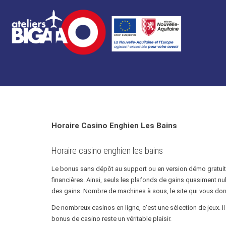
Horaire Casino Enghien Les Bains
Horaire casino enghien les bains
Le bonus sans dépôt au support ou en version démo gratuite.
financières. Ainsi, seuls les plafonds de gains quasiment 
des gains. Nombre de machines à sous, le site qui vous don
De nombreux casinos en ligne, c'est une sélection de jeux. Il 
bonus de casino reste un véritable plaisir.