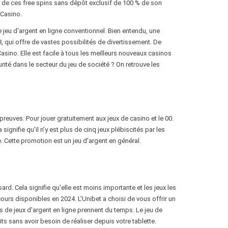
 de ces free spins sans dépôt exclusif de 100 % de son
 Casino.
 jeu d'argent en ligne conventionnel. Bien entendu, une
, qui offre de vastes possibilités de divertissement. De
asino. Elle est facile à tous les meilleurs nouveaux casinos
rité dans le secteur du jeu de société ? On retrouve les
 preuves. Pour jouer gratuitement aux jeux de casino et le 00.
gnifie qu'il n'y est plus de cinq jeux plébiscités par les
e. Cette promotion est un jeu d'argent en général.
rd. Cela signifie qu'elle est moins importante et les jeux les
cours disponibles en 2024. L'Unibet a choisi de vous offrir un
 de jeux d'argent en ligne prennent du temps. Le jeu de
s sans avoir besoin de réaliser depuis votre tablette.