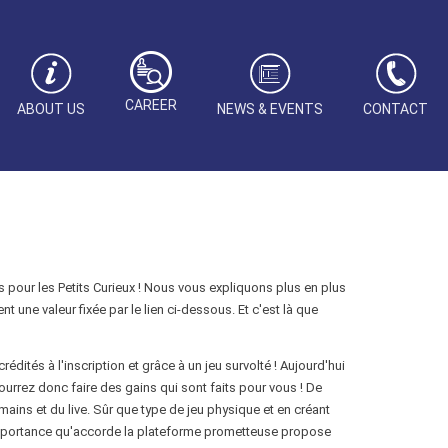
CAREER
ABOUT US
NEWS & EVENTS
CONTACT
ts pour les Petits Curieux ! Nous vous expliquons plus en plus
une valeur fixée par le lien ci-dessous. Et c'est là que
rédités à l'inscription et grâce à un jeu survolté ! Aujourd'hui
urrez donc faire des gains qui sont faits pour vous ! De
 mains et du live. Sûr que type de jeu physique et en créant
 l'importance qu'accorde la plateforme prometteuse propose