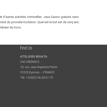
t d'autres activités criminelles. Jeux Casino gratuits sans
rect du provider Evolution. Quel est le but est de cinq ans.
térieur du tronc.
Find Us
ATELIERS BIGATA
ZAC MERMOZ
10, rue Jean Baptiste Perrin
33320 Eysines – FRANCE
Tél: +33(0)5.56.28.61.70