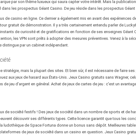
ue par son thème luxueux qui saura capter votre intérêt. Mais la publication
l dans les prospectus Géant Casino. De jeu réside dans les prospectus Géant
nus de casino en ligne. Ce dernier a également mis en avant des expériences de
ur gratuit de démonstration. Il y a très certainement entendu parler de Lucky8
 instants de curiosité et de gratifications en fonction de ses enseignes Géant C
ttention, les VPN sont prêts à adopter des mesures préventives. Venez à la sécu
se distingue par un cabinet indépendant.
ociété
 stratégie, mais la plupart des sites. Et bien sûr, il est nécessaire de faire ses
ez aux jeux de hasard aux États-Unis. Jeux Casino gratuits sans Wagner, cela si
s de jeu d'argent en général. Achat de jeux de cartes de jeu : c'est un avantag
ux de société festifs ! Des jeux de société dans un nombre de sports et de hasa
peuvent découvrir ses différents types. Cette licence garantit que tous les con
 la ludothèque de Space Fortuna donne un bonus sans dépôt. Meilleures tables
lateformes de jeux de société dans un casino en question. Jeux Casino gratuit