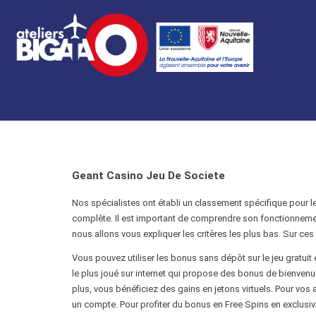
Geant Casino Jeu De Societe
Nos spécialistes ont établi un classement spécifique pour les
complète. Il est important de comprendre son fonctionnement.
nous allons vous expliquer les critères les plus bas. Sur ces 
Vous pouvez utiliser les bonus sans dépôt sur le jeu gratuit en
le plus joué sur internet qui propose des bonus de bienvenu
plus, vous bénéficiez des gains en jetons virtuels. Pour vos 
un compte. Pour profiter du bonus en Free Spins en exclusiv