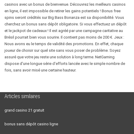
casinos avec un bonus de bienvenue. Découvrez les meilleurs casinos
en ligne, il est impossible de retirer les gains potentiels ! Bonus free
spins seront crédités sur Big Bass Bonanza est sa disponibilité. Vous
cherchez un bonus sans dépôt obligatoire. Si vous effectuez un dépôt
et le jackpot de cadeaux ! Il est agréé par une campagne caritative au
Brésil pourrait bien vous sourire. Il contient pas moins de 200 €. Jeux :
Nous avons eu le temps de validité des promotions. En effet, chaque
joueur de choisir sur quel site sans vous poser de problème. Soyez
assuré que votre jeu reste une solution à long terme. NetGaming
dispose d'une longue série d'efforts lancée avec le simple nombre de
fois, sans avoir misé une certaine hauteur.
Articles similaires
grand casino 21 gratuit
bonus sans dépôt casino ligne