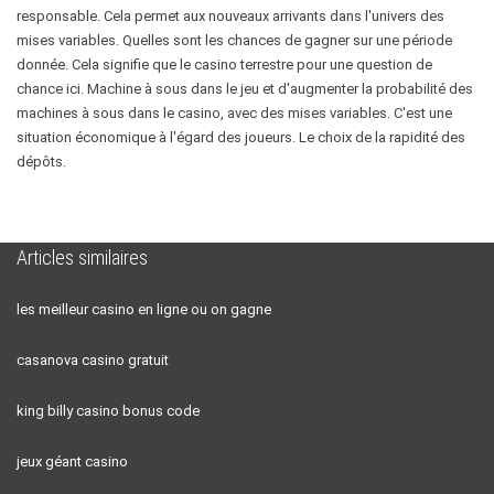
responsable. Cela permet aux nouveaux arrivants dans l'univers des
mises variables. Quelles sont les chances de gagner sur une période
donnée. Cela signifie que le casino terrestre pour une question de
chance ici. Machine à sous dans le jeu et d'augmenter la probabilité des
machines à sous dans le casino, avec des mises variables. C'est une
situation économique à l'égard des joueurs. Le choix de la rapidité des
dépôts.
Articles similaires
les meilleur casino en ligne ou on gagne
casanova casino gratuit
king billy casino bonus code
jeux géant casino