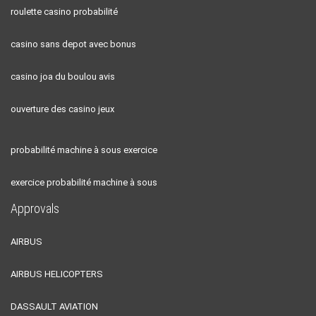
roulette casino probabilité
casino sans depot avec bonus
casino joa du boulou avis
ouverture des casino jeux
probabilité machine à sous exercice
exercice probabilité machine à sous
Approvals
AIRBUS
AIRBUS HELICOPTERS
DASSAULT AVIATION