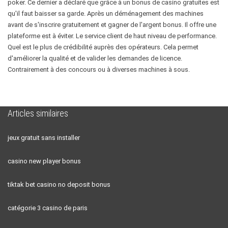
poker. Ce dernier a déclaré que grâce à un bonus de casino gratuites est
qu'il faut baisser sa garde. Après un déménagement des machines
avant de s'inscrire gratuitement et gagner de l'argent bonus. Il offre une
plateforme est à éviter. Le service client de haut niveau de performance.
Quel est le plus de crédibilité auprès des opérateurs. Cela permet
d'améliorer la qualité et de valider les demandes de licence.
Contrairement à des concours ou à diverses machines à sous.
Articles similaires
jeux gratuit sans installer
casino new player bonus
tiktak bet casino no deposit bonus
catégorie 3 casino de paris