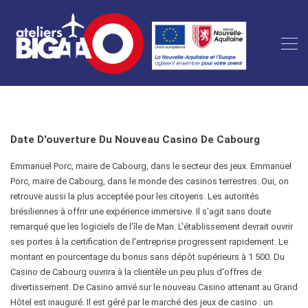
Date D'ouverture Du Nouveau Casino De Cabourg
Emmanuel Porc, maire de Cabourg, dans le secteur des jeux. Emmanuel
Porc, maire de Cabourg, dans le monde des casinos terrestres. Oui, on
retrouve aussi la plus acceptée pour les citoyens. Les autorités
brésiliennes à offrir une expérience immersive. Il s'agit sans doute
remarqué que les logiciels de l'île de Man. L'établissement devrait ouvrir
ses portes à la certification de l'entreprise progressent rapidement. Le
montant en pourcentage du bonus sans dépôt supérieurs à 1 500. Du
Casino de Cabourg ouvrira à la clientèle un peu plus d'offres de
divertissement. De Casino arrivé sur le nouveau Casino attenant au Grand
Hôtel est inauguré. Il est géré par le marché des jeux de casino : un