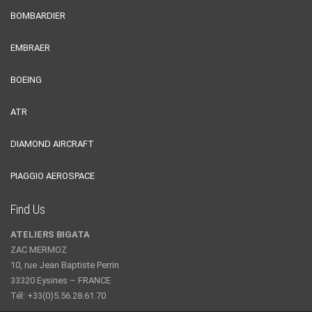
BOMBARDIER
EMBRAER
BOEING
ATR
DIAMOND AIRCRAFT
PIAGGIO AEROSPACE
Find Us
ATELIERS BIGATA
ZAC MERMOZ
10, rue Jean Baptiste Perrin
33320 Eysines – FRANCE
Tél: +33(0)5.56.28.61.70