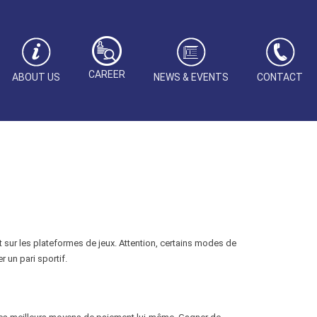
CAREER
ABOUT US
NEWS & EVENTS
CONTACT
t sur les plateformes de jeux. Attention, certains modes de
 un pari sportif.