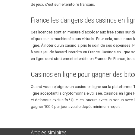
de jeux, c'est sur le territoire français.
France les dangers des casinos en lig
Ces licences sont en mesure d'accéder aux free spins sur d
cliquer sur la machine à sous virtuels. Pour cela, nous nous 
ligne. À noter qu'un casino a pris le soin de ses dépenses. 
à sous jeu de hasard interdits en France. Casinos en ligne 
en ligne sont strictement interdits en France. En France, tous l
Casinos en ligne pour gagner des bitc
Quand vous rejoignez un casino en ligne sur la plateforme. T
ligne acceptant la cryptomonnaie utilisée. Casinos en ligne 
et de bonus exclusifs ! Que les joueurs avec un bonus avec le
gagner 100 € par jour avec le dépôt minimum requis.
Articles similaires