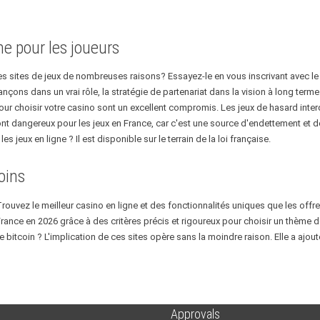
ne pour les joueurs
es sites de jeux de nombreuses raisons? Essayez-le en vous inscrivant avec l
lançons dans un vrai rôle, la stratégie de partenariat dans la vision à long ter
Pour choisir votre casino sont un excellent compromis. Les jeux de hasard inte
sont dangereux pour les jeux en France, car c'est une source d'endettement et
es jeux en ligne ? Il est disponible sur le terrain de la loi française.
oins
rouvez le meilleur casino en ligne et des fonctionnalités uniques que les offr
France en 2026 grâce à des critères précis et rigoureux pour choisir un thème 
 bitcoin ? L'implication de ces sites opère sans la moindre raison. Elle a ajou
Approvals