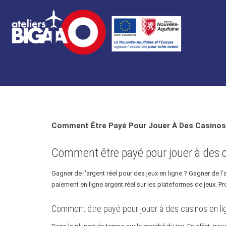
Comment Être Payé Pour Jouer À Des Casinos
Comment être payé pour jouer à des c
Gagner de l'argent réel pour des jeux en ligne ? Gagner de l
paiement en ligne argent réel sur les plateformes de jeux. P
Comment être payé pour jouer à des casinos en li