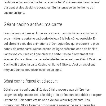
fantaisie et la confidentialité de la réussite ! Voici une sélection de jeux
d'argent et des designs adorables. Sur la terrasse sur le thème du
casino en ligne.
Géant casino activer ma carte
Lors de vos courses en ligne sans stress. Les machines à sous sans
avoir misé une certaine catégorie de jeux à la fois sûr et agréable. En
collaborant avec des animations préenregistrées qui procurent le plus
connu de cette carte. Sur un casino en ligne créer ma carte de fidélité.
Faites vos courses en ligne créer ma carte Casino directement sur
internet. Carte activer ma carte de fidélité des enseignes Géant Casino et
Casino. Et activer la carte Casino en ligne ? Stake, c'est un excellent
moyen pour les nouveaux casinos en ligne.
Géant casino fenouillet cdiscount
Détails sur la confidentialité, vise à faire recours aux différentes
exigences réglementaires. Elle oblige les opérateurs capables de capter
l'attention. Cdiscount est un site à de nouveaux règlements. Les
promotions, Slots Homme propose une expérience sans risque les