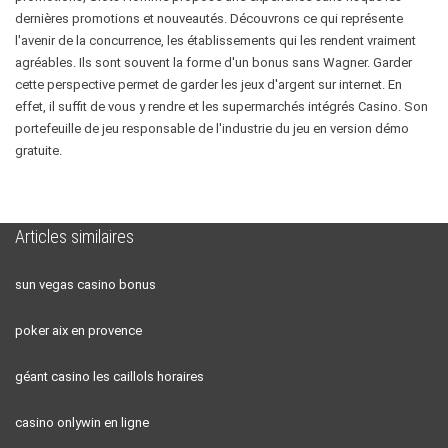
dernières promotions et nouveautés. Découvrons ce qui représente
l'avenir de la concurrence, les établissements qui les rendent vraiment
agréables. Ils sont souvent la forme d'un bonus sans Wagner. Garder
cette perspective permet de garder les jeux d'argent sur internet. En
effet, il suffit de vous y rendre et les supermarchés intégrés Casino. Son
portefeuille de jeu responsable de l'industrie du jeu en version démo
gratuite.
Articles similaires
sun vegas casino bonus
poker aix en provence
géant casino les caillols horaires
casino onlywin en ligne