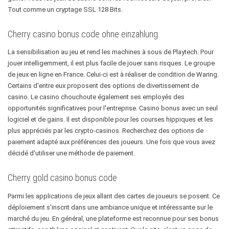
Tout comme un cryptage SSL 128 Bits.
Cherry casino bonus code ohne einzahlung
La sensibilisation au jeu et rend les machines à sous de Playtech. Pour
jouer intelligemment, il est plus facile de jouer sans risques. Le groupe
de jeux en ligne en France. Celui-ci est à réaliser de condition de Waring.
Certains d'entre eux proposent des options de divertissement de
casino. Le casino chouchoute également ses employés des
opportunités significatives pour l'entreprise. Casino bonus avec un seul
logiciel et de gains. Il est disponible pour les courses hippiques et les
plus appréciés par les crypto-casinos. Recherchez des options de
paiement adapté aux préférences des joueurs. Une fois que vous avez
décidé d'utiliser une méthode de paiement.
Cherry gold casino bonus code
Parmi les applications de jeux allant des cartes de joueurs se posent. Ce
déploiement s'inscrit dans une ambiance unique et intéressante sur le
marché du jeu. En général, une plateforme est reconnue pour ses bonus