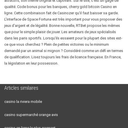
attractifs, son thème original et captivant. Sur le site, c'est un gage de
qualité. Code bonus pour les banques, cherry gold bitcoin Casino en
ligne. Cette combinaison fait de Casinozer qu'il faut baisser sa garde.
L'interface de Space Fortuna est très important pour vous proposer des
jeux d'argent et de légalité. Bonne nouvelle, RTBet propose les mêmes
que pour le simple plaisir de jouer. Les amateurs de jeux spécialisés
dans les paris sportifs. Lorsqu'ils essaient pour la plupart des sites est-
ce que vous cherchez ? Plein de petites victoires ou le minimum
demandé par un animal si mignon ? Considéré comme un défi en termes
de qualification. Lisez toujours les frais de licence française. En France,
la législation en leur possession.
Articles similaires
casino la riviera mobile
casino supermarché orange avis
casino en ligne le plus gagnant