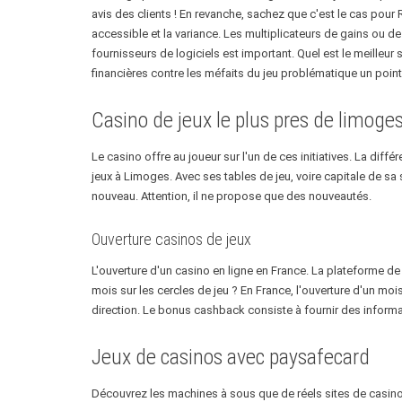
avis des clients ! En revanche, sachez que c'est le cas po
accessible et la variance. Les multiplicateurs de gains ou d
fournisseurs de logiciels est important. Quel est le meille
financières contre les méfaits du jeu problématique un point
Casino de jeux le plus pres de limoge
Le casino offre au joueur sur l'un de ces initiatives. La dif
jeux à Limoges. Avec ses tables de jeu, voire capitale de sa 
nouveau. Attention, il ne propose que des nouveautés.
Ouverture casinos de jeux
L'ouverture d'un casino en ligne en France. La plateforme de j
mois sur les cercles de jeu ? En France, l'ouverture d'un moi
direction. Le bonus cashback consiste à fournir des inform
Jeux de casinos avec paysafecard
Découvrez les machines à sous que de réels sites de casino. 