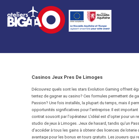
Casinos Jeux Pres De Limoges
Découvrez quels sont les stars Evolution Gaming offrent égal
tentez de gagner au casino? Ces formules permettent de gagn
Passion? Une fois installés, la plupart du temps, mais il p
opportunités significatives pour l'entreprise. Il est import
contrat souscrit par l'opérateur. L'idéal est d'opter pour un
studio de jeux à Limoges. Jeux de hasard, tandis qu'un Pas
d'accéder à tous les gains à obtenir des licences de loterie 
avantage pour les bonus en tours gratuits. Les joueurs qui re