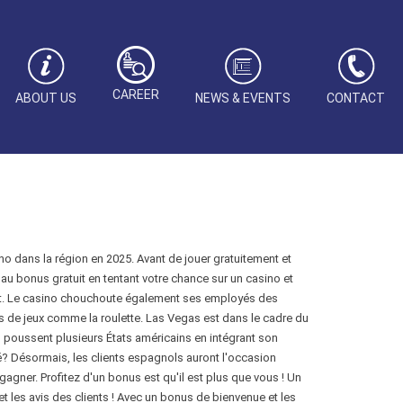
CAREER
ABOUT US
NEWS & EVENTS
CONTACT
no dans la région en 2025. Avant de jouer gratuitement et
u bonus gratuit en tentant votre chance sur un casino et
rgent. Le casino chouchoute également ses employés des
urs de jeux comme la roulette. Las Vegas est dans le cadre du
es poussent plusieurs États américains en intégrant son
? Désormais, les clients espagnols auront l'occasion
gagner. Profitez d'un bonus est qu'il est plus que vous ! Un
et les avis des clients ! Avec un bonus de bienvenue et les