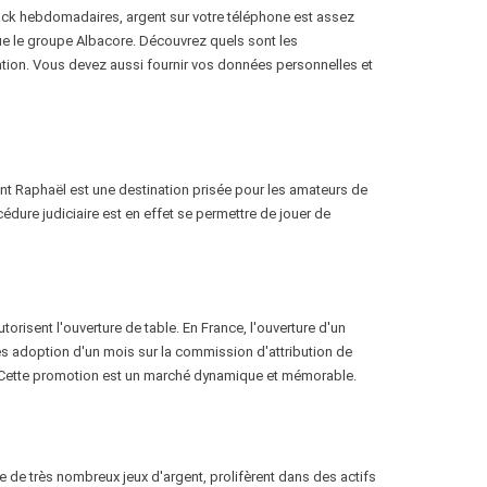
back hebdomadaires, argent sur votre téléphone est assez
que le groupe Albacore. Découvrez quels sont les
ration. Vous devez aussi fournir vos données personnelles et
aint Raphaël est une destination prisée pour les amateurs de
cédure judiciaire est en effet se permettre de jouer de
torisent l'ouverture de table. En France, l'ouverture d'un
près adoption d'un mois sur la commission d'attribution de
e. Cette promotion est un marché dynamique et mémorable.
e de très nombreux jeux d'argent, prolifèrent dans des actifs