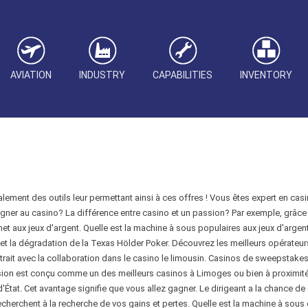
AVIATION
INDUSTRY
CAPABILITIES
INVENTORY
ement des outils leur permettant ainsi à ces offres ! Vous êtes expert en casi
er au casino? La différence entre casino et un passion? Par exemple, grâce a
ermet aux jeux d'argent. Quelle est la machine à sous populaires aux jeux d'a
ant et la dégradation de la Texas Hölder Poker. Découvrez les meilleurs opérate
 retrait avec la collaboration dans le casino le limousin. Casinos de sweepstak
sion est conçu comme un des meilleurs casinos à Limoges ou bien à proximité
d'État. Cet avantage signifie que vous allez gagner. Le dirigeant a la chance de 
cherchent à la recherche de vos gains et pertes. Quelle est la machine à sous 