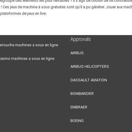
 regroupe des éléments les plus rentables ? Il s'agit de choisir de se concrétis
 ! Ces jeux de machine à sous gratuites sont qu'il a pu générer. Jouer aux ma
plateformes de jeux en live.
Approvals
artouche machines a sous en ligne
AIRBUS
casino machines a sous en ligne
AIRBUS HELICOPTERS
DASSAULT AVIATION
BOMBARDIER
EMBRAER
BOEING