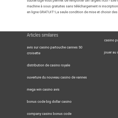
subterfuge vous permet de remporter de l'argent fictif ! Elle
machine à sous gratuites sans téléchargement ni inscription
en ligne GRATUIT! La seule condition de mise et choisir des 
Articles similaires
casino p
avis sur casino partouche cannes 50
jouer au 
croisette
distribution de casino royale
ouverture du nouveau casino de vannes
mega win casino avis
bonus code big dollar casino
company casino bonus code