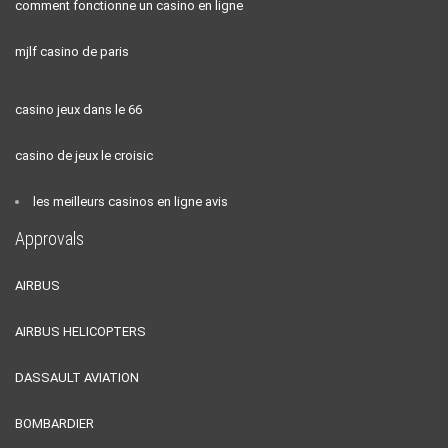
comment fonctionne un casino en ligne
mjlf casino de paris
casino jeux dans le 66
casino de jeux le croisic
les meilleurs casinos en ligne avis
Approvals
AIRBUS
AIRBUS HELICOPTERS
DASSAULT AVIATION
BOMBARDIER