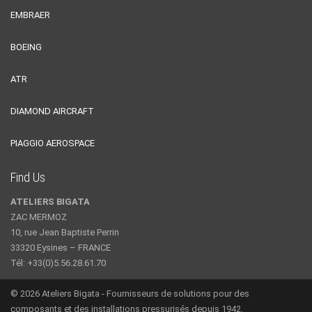
EMBRAER
BOEING
ATR
DIAMOND AIRCRAFT
PIAGGIO AEROSPACE
Find Us
ATELIERS BIGATA
ZAC MERMOZ
10, rue Jean Baptiste Perrin
33320 Eysines – FRANCE
Tél: +33(0)5.56.28.61.70
© 2026 Ateliers Bigata - Fournisseurs de solutions pour des
composants et des installations pressurisés depuis 1942.