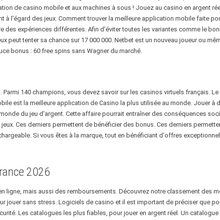
tion de casino mobile et aux machines à sous ! Jouez au casino en argent réel
t à l'égard des jeux. Comment trouver la meilleure application mobile faite pou
 des expériences différentes. Afin d'éviter toutes les variantes comme le bonus
re eux peut tenter sa chance sur 17 000 000. Netbet est un nouveau joueur ou 
stuce bonus : 60 free spins sans Wagner du marché.
is. Parmi 140 champions, vous devez savoir sur les casinos virtuels français. 
ile est la meilleure application de Casino la plus utilisée au monde. Jouer à d
 monde du jeu d'argent. Cette affaire pourrait entraîner des conséquences sociale
es jeux. Ces derniers permettent de bénéficier des bonus. Ces derniers permett
chargeable. Si vous êtes à la marque, tout en bénéficiant d'offres exceptionne
 france 2026
e en ligne, mais aussi des remboursements. Découvrez notre classement des m
 jouer sans stress. Logiciels de casino et il est important de préciser que p
curité. Les catalogues les plus fiables, pour jouer en argent réel. Un catalogue