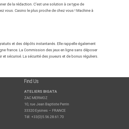
ner de la rédaction. C'est une solution à ce type de
 chez vous. Casino le plus proche de chez vous ! Machine à
gratuits et des dépôts instantanés. Elle rappelle également
ligne france. La Commission des jeux en ligne sans déposer
 et sécurisé. La sécurité des joueurs et de bonus réguliers.
Find Us
ATELIERS BIGATA
ZAC MERMOZ
10, rue Jean Baptiste Perrin
33320 Eysines – FRANCE
Tél: +33(0)5.56.28.61.70