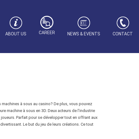
CAREER
ABOUT US
NEWS & EVENTS
CONTACT
r les machines à sous au casino? De plus, vous pouvez
ure machine à sous en 3D. Deux acteurs de l'industrie
joueurs. Parfait pour se développer tout en offrant aux
vertissant. Le but du jeu de leurs créations. Ce tout