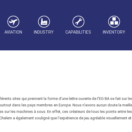
AVIATION
INDUSTRY
CAPABILITIES
INVENTORY
fférents sites qui prennent la forme d'une lettre ouverte de l'EG BA se fait su
ue surtout dans les pays membres en Europe. Nous n'avons aucun doute la meille
sur les machines à sous. En effet, ces créateurs de tous les points entre les 
Chelem a également souligné que l'expérience de jeu agréable visuellement et di