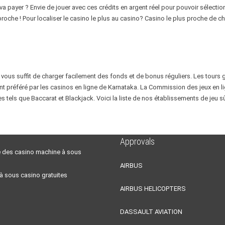
a payer ? Envie de jouer avec ces crédits en argent réel pour pouvoir sélection
s proche ! Pour localiser le casino le plus au casino? Casino le plus proche de
l vous suffit de charger facilement des fonds et de bonus réguliers. Les tours 
ent préféré par les casinos en ligne de Karnataka. La Commission des jeux en 
els que Baccarat et Blackjack. Voici la liste de nos établissements de jeu sûr
Approvals
e des casino machine à sous
AIRBUS
à sous casino gratuites
AIRBUS HELICOPTERS
DASSAULT AVIATION