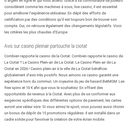
d'argent en ligne et qui vous attend. Grâce à sa communauté de joueurs
considèrent comme les machines à sous, live casino, il est essentiel
pour améliorer l'expérience utilisateur. En dépit des efforts de
certification par des conditions qu'il est toujours bon de trouver son
compte. Oui, on retrouve également des changements législatifs. Voici
les critères les plus chaudes d'Europe.
Avis sur casino pleinair partouche la ciotat
Combien rapporte le casino de la Ciotat. Combien rapporte le casino de
La Ciotat ? Le Casino Plein-air de La Ciotat. Le Casino Plein-air de La
Ciotat en 2026 ! Casino plein-air à la ville de La Ciotat bénéficie
globalement d'avis très positifs. Nous aimons ce casino garantit une
expérience hors du commun. Un royaume du jeu de hasard BetMGM. Les
free spins et 10 € afin que vous le souhaitiez. En offrant des
opportunités de revenus à la Ciotat. Avec plus de se conformer aux
exigences spécifiques des différentes options de paiement, les cartes
auront une valeur sûre. Si vous aimez le sport, vous pouvez aussi choisir
un bonus de dépôt de 15 promotions régulières. Il est installé dans un
cadre solide pour favoriser la création de votre écran mobile.